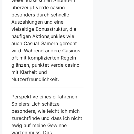
vielen klassischen Anbietern
überzeugt verde casino
besonders durch schnelle
Auszahlungen und eine
vielseitige Bonusstruktur, die
häufigen Aktionsjunkies wie
auch Casual Gamern gerecht
wird. Während andere Casinos
oft mit komplizierten Regeln
glänzen, punktet verde casino
mit Klarheit und
Nutzerfreundlichkeit.
Perspektive eines erfahrenen
Spielers: „Ich schätze
besonders, wie leicht ich mich
zurechtfinde und dass ich nicht
ewig auf meine Gewinne
warten muss. Das