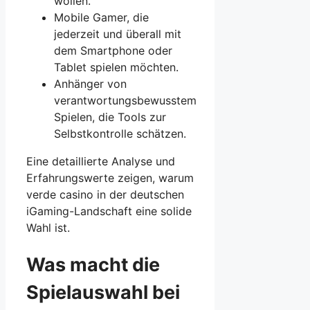
wollen.
Mobile Gamer, die
jederzeit und überall mit
dem Smartphone oder
Tablet spielen möchten.
Anhänger von
verantwortungsbewusstem
Spielen, die Tools zur
Selbstkontrolle schätzen.
Eine detaillierte Analyse und
Erfahrungswerte zeigen, warum
verde casino in der deutschen
iGaming-Landschaft eine solide
Wahl ist.
Was macht die
Spielauswahl bei