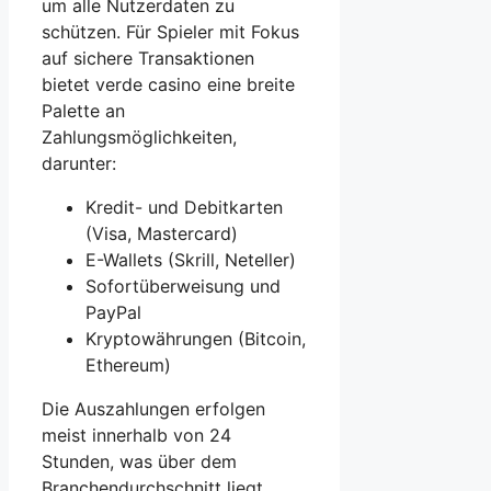
um alle Nutzerdaten zu
schützen. Für Spieler mit Fokus
auf sichere Transaktionen
bietet verde casino eine breite
Palette an
Zahlungsmöglichkeiten,
darunter:
Kredit- und Debitkarten
(Visa, Mastercard)
E-Wallets (Skrill, Neteller)
Sofortüberweisung und
PayPal
Kryptowährungen (Bitcoin,
Ethereum)
Die Auszahlungen erfolgen
meist innerhalb von 24
Stunden, was über dem
Branchendurchschnitt liegt.