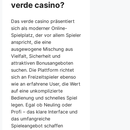
verde casino?
Das verde casino präsentiert
sich als moderner Online-
Spielplatz, der vor allem Spieler
anspricht, die eine
ausgewogene Mischung aus
Vielfalt, Sicherheit und
attraktiven Bonusangeboten
suchen. Die Plattform richtet
sich an Freizeitspieler ebenso
wie an erfahrene User, die Wert
auf eine unkomplizierte
Bedienung und schnelles Spiel
legen. Egal ob Neuling oder
Profi – das klare Interface und
das umfangreiche
Spieleangebot schaffen