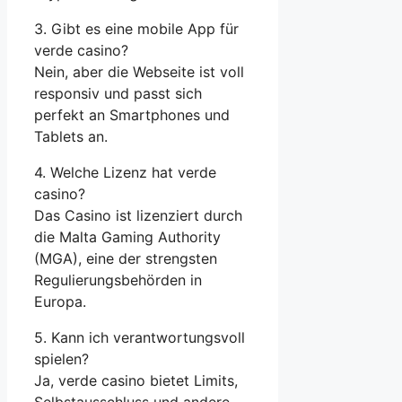
3. Gibt es eine mobile App für
verde casino?
Nein, aber die Webseite ist voll
responsiv und passt sich
perfekt an Smartphones und
Tablets an.
4. Welche Lizenz hat verde
casino?
Das Casino ist lizenziert durch
die Malta Gaming Authority
(MGA), eine der strengsten
Regulierungsbehörden in
Europa.
5. Kann ich verantwortungsvoll
spielen?
Ja, verde casino bietet Limits,
Selbstausschluss und andere