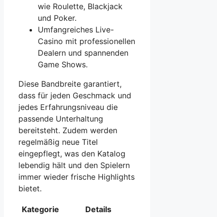
wie Roulette, Blackjack
und Poker.
Umfangreiches Live-
Casino mit professionellen
Dealern und spannenden
Game Shows.
Diese Bandbreite garantiert,
dass für jeden Geschmack und
jedes Erfahrungsniveau die
passende Unterhaltung
bereitsteht. Zudem werden
regelmäßig neue Titel
eingepflegt, was den Katalog
lebendig hält und den Spielern
immer wieder frische Highlights
bietet.
Kategorie
Details