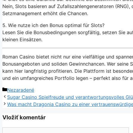
Nein, Slots basieren auf Zufallszahlengeneratoren (RNG), 
Setzmanagement erhöht die Chancen.
5. Wie nutze ich den Bonus optimal für Slots?
Lesen Sie die Bonusbedingungen sorgfältig, setzen Sie au
kleinen Einsätzen.
Roman Casino bietet nicht nur eine vielfältige und spanne
Bonusangeboten und soliden Gewinnchancen. Wer seine Spi
kann hier langfristig profitieren. Die Plattform ist besond
und ein umfangreiches Portfolio legen – perfekt also für a
Kategórie
Nezaradené
Sugar Casino Spielfreude und verantwortungsvolles Glü
Was macht Dragonia Casino zu einer vertrauenswürdig
Vložiť komentár
Komentár