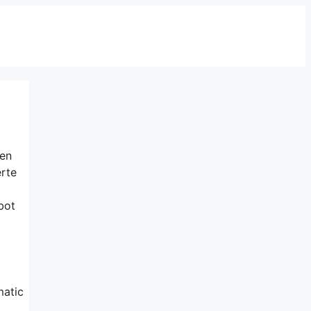
ten
erte
bot
matic