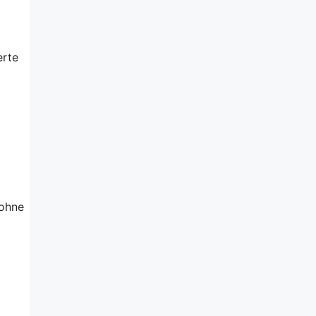
erte
 ohne