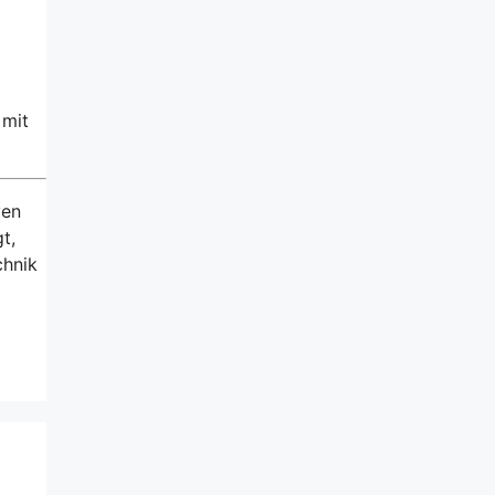
 mit
ven
t,
chnik