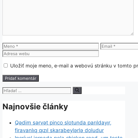
Meno
Email
Uložiť moje meno, e-mail a webovú stránku v tomto p
Hľadať:
Najnovšie články
Qədim sərvət pinco slotunda parıldayır,
firavanlıq qızıl skarabeylərlə doludur
Incrível jornada pela chicken road, um teste