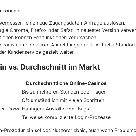
n können:
vergessen“ eine neue Zugangsdaten-Anfrage auslösen.
gle Chrome, Firefox oder Safari in neuester Version verwe
tionen können Fehlfunktionen verursachen.
chanismen blockieren Anmeldungen über virtuelle Standort
 der Kundenservice gezielt weiter.
in vs. Durchschnitt im Markt
Durchschnittliche Online-Casinos
Bis zu mehreren Stunden oder Tagen
Oft umständlich mit vielen Schritten
lten Down
Häufigere Ausfälle oder Bugs
Teilweise komplizierte Login-Prozesse
gin-Prozedur ein solides Nutzererlebnis, auch wenn Problem