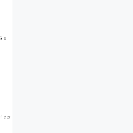
Sie
f der