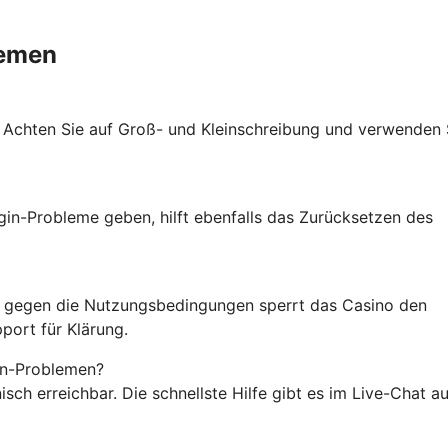
lemen
. Achten Sie auf Groß- und Kleinschreibung und verwenden 
Login-Probleme geben, hilft ebenfalls das Zurücksetzen des
oß gegen die Nutzungsbedingungen sperrt das Casino den
port für Klärung.
gin-Problemen?
isch erreichbar. Die schnellste Hilfe gibt es im Live-Chat au