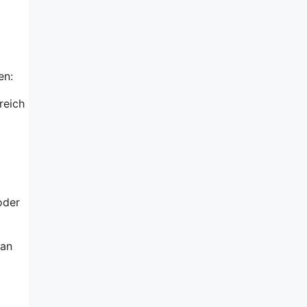
en:
reich
oder
man